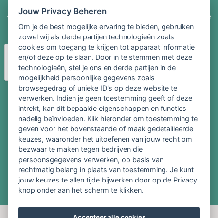
Door uw contactgegevens te verstrekken aan LogiTeam geeft u
Jouw Privacy Beheren
toestemming dat een medewerker van LogiTeam contact met u opneemt.
Om je de best mogelijke ervaring te bieden, gebruiken
Zie ook onze
Privacy Policy
.
zowel wij als derde partijen technologieën zoals
cookies om toegang te krijgen tot apparaat informatie
en/of deze op te slaan. Door in te stemmen met deze
technologieën, stel je ons en derde partijen in de
mogelijkheid persoonlijke gegevens zoals
browsegedrag of unieke ID's op deze website te
verwerken. Indien je geen toestemming geeft of deze
intrekt, kan dit bepaalde eigenschappen en functies
Hou me op de hoogte van relevante informatie over de
nadelig beïnvloeden. Klik hieronder om toestemming te
diensten en producten van LogiTeam.
geven voor het bovenstaande of maak gedetailleerde
keuzes, waaronder het uitoefenen van jouw recht om
bezwaar te maken tegen bedrijven die
persoonsgegevens verwerken, op basis van
rechtmatig belang in plaats van toestemming. Je kunt
Wij gebruiken cookies en daarbij vergelijkbare
jouw keuzes te allen tijde bijwerken door op de Privacy
technieken om het gebruik van onze website te
knop onder aan het scherm te klikken.
analyseren en het gebruikersgemak te
-->
verbeteren. Door verder gebruik te maken van
Accepteer alle cookies