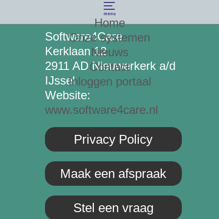
Home
Software4Care
Onze systemen
Kerklaan 12
Nieuws
2911 AD Nieuwerkerk a/d
Contact
IJssel
Inloggen portaal
Website:
www.software4care.nl
Privacy Policy
Maak een afspraak
Stel een vraag