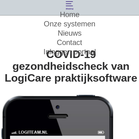
Home
Onze systemen
Nieuws
Contact
Inloggen portaal
COVID-19
gezondheidscheck van
LogiCare praktijksoftware