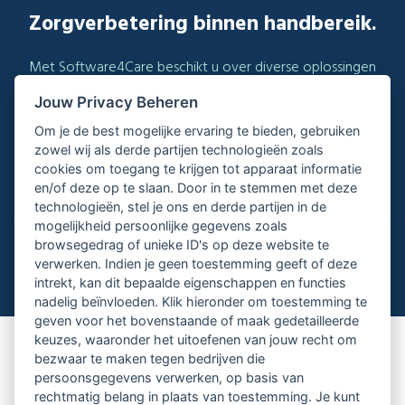
Zorgverbetering binnen handbereik.
Met Software4Care beschikt u over diverse oplossingen
voor uw praktijk.
Neem vandaag nog contact op voor vrijblijvende informatie.
Jouw Privacy Beheren
Om je de best mogelijke ervaring te bieden, gebruiken
010-8103456
zowel wij als derde partijen technologieën zoals
cookies om toegang te krijgen tot apparaat informatie
info@software4care.nl
en/of deze op te slaan. Door in te stemmen met deze
technologieën, stel je ons en derde partijen in de
mogelijkheid persoonlijke gegevens zoals
browsegedrag of unieke ID's op deze website te
Kerklaan 12 - 2911 AD Nieuwerkerk a/d IJssel
verwerken. Indien je geen toestemming geeft of deze
intrekt, kan dit bepaalde eigenschappen en functies
nadelig beïnvloeden. Klik hieronder om toestemming te
geven voor het bovenstaande of maak gedetailleerde
keuzes, waaronder het uitoefenen van jouw recht om
Software4Care
bezwaar te maken tegen bedrijven die
persoonsgegevens verwerken, op basis van
Algemene Voorwaarden
rechtmatig belang in plaats van toestemming. Je kunt